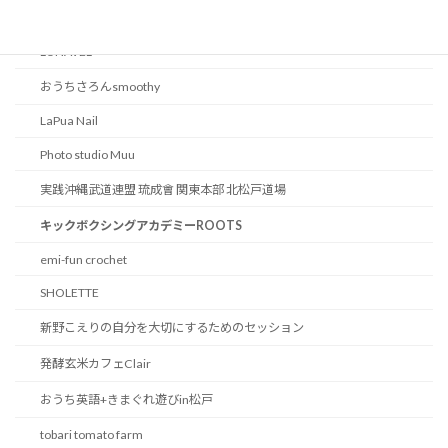
岩島鍼灸院
LUNAVEL
おうちさろんsmoothy
LaPua Nail
Photo studio Muu
実践沖縄武道連盟 琉成會 関東本部 北松戸道場
キックボクシングアカデミーROOTS
emi-fun crochet
SHOLETTE
新野こえりの自分を大切にするためのセッション
発酵玄米カフェClair
おうち英語+きまぐれ遊びin松戸
tobari tomato farm