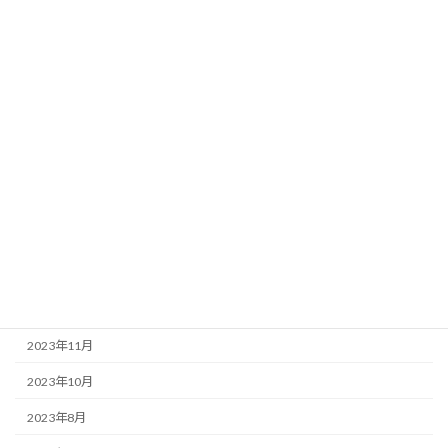
カテゴリー
おしらせ
未分類
登録情報
アーカイブ
2024年5月
2024年4月
2024年1月
2023年12月
2023年11月
2023年10月
2023年8月