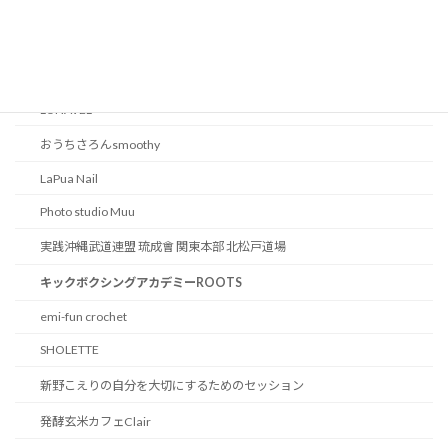
はなこ治療院
body salon U
岩島鍼灸院
LUNAVEL
おうちさろんsmoothy
LaPua Nail
Photo studio Muu
実践沖縄武道連盟 琉成會 関東本部 北松戸道場
キックボクシングアカデミーROOTS
emi-fun crochet
SHOLETTE
新野こえりの自分を大切にするためのセッション
発酵玄米カフェClair